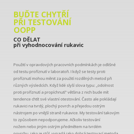
BUĎTE CHYTŘÍ
PŘI TESTOVÁNÍ
OOPP
CO DĚLAT
při vyhodnocování rukavic
Použití v opravdových pracovních podmínkách je odlišné
od testu proříznutí v laboratoři. I když se testy proti
proříznutí mohou měnit za použití rozdílných metod při
různých výsledcích. Když lidé slyší slova typu: „odolnost
proti proříznutí a propíchnutí“ většina z nich bude mít
tendence chtít své vlastní otestování. Často ale pokládají
rukavici na tvrdý, plochý povrch a přejedou ostrým
nástrojem po vnější straně rukavice. My testování takovým
to způsobem nepodporujeme. Ačkoliv testování
nožem nebo jiným ostrým předmětem na tvrdém
povrchu, jako je stůl, vypadá jako dobrá testovací metoda,