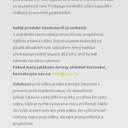
ve skutečnosti není. Poskytuje minimální zdání o použití v
reálných pracovních podmínkách.
Každý produkt HexArmor® je unikátní.
S unikátními vlastnostmi proti proříznutí, propíchnutí,
dalšímu trhání a oděru. Doporučujeme testování za
použití aktuálních rizik způsobem, který nejlépe
představuje reálné situace, BEZ toho aniž by měl
kdokoliv na rukou rukavice.
Pokud máte jakékoliv dotazy ohledně testování,
kontaktujte nás na:
info@uvex.cz
Odolnost
proti oděru je také kritickým faktorem v
prevenci proti zraněním rukou. Ve skutečnosti
pokud rukavice selže příliš brzy díky prodření při riziku
oděru, kůže je rychle vystavená riziku proříznutí. Takže
čím vyšší úroveň ochrany proti oděru, tím vyšší úroveň
ochrany nejen proti oděru, ale také proti proříznutí a
propíchnutí.