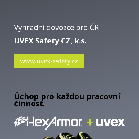
Výhradní dovozce pro ČR
UVEX Safety CZ, k.s.
www.uvex-safety.cz
Úchop pro každou pracovní
činnost.