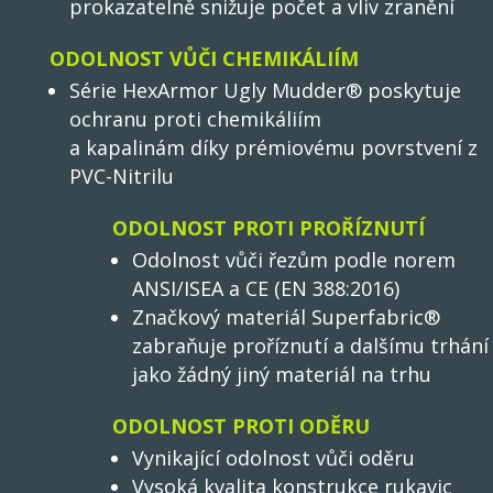
prokazatelně snižuje počet a vliv zranění
ODOLNOST VŮČI CHEMIKÁLIÍM
Série HexArmor Ugly Mudder® poskytuje
ochranu proti chemikáliím
a kapalinám díky prémiovému povrstvení z
PVC-Nitrilu
ODOLNOST PROTI PROŘÍZNUTÍ
Odolnost vůči řezům podle norem
ANSI/ISEA a CE (EN 388:2016)
Značkový materiál Superfabric®
zabraňuje proříznutí a dalšímu trhání
jako žádný jiný materiál na trhu
ODOLNOST PROTI ODĚRU
Vynikající odolnost vůči oděru
Vysoká kvalita konstrukce rukavic