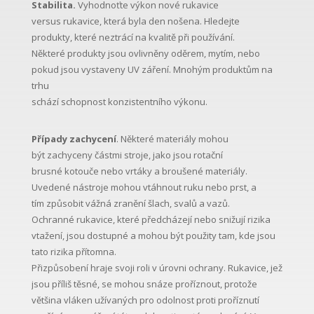
Stabilita.
Vyhodnoťte výkon nové rukavice
versus rukavice, která byla den nošena. Hledejte
produkty, které neztrácí na kvalitě při používání.
Některé produkty jsou ovlivněny oděrem, mytím, nebo
pokud jsou vystaveny UV záření. Mnohým produktům na
trhu
schází schopnost konzistentního výkonu.
Případy zachycení
. Některé materiály mohou
být zachyceny částmi stroje, jako jsou rotační
brusné kotouče nebo vrtáky a broušené materiály.
Uvedené nástroje mohou vtáhnout ruku nebo prst, a
tím způsobit vážná zranění šlach, svalů a vazů.
Ochranné rukavice, které předcházejí nebo snižují rizika
vtažení, jsou dostupné a mohou být použity tam, kde jsou
tato rizika přítomna.
Přizpůsobení hraje svoji roli v úrovni ochrany. Rukavice, jež
jsou příliš těsné, se mohou snáze proříznout, protože
většina vláken užívaných pro odolnost proti proříznutí