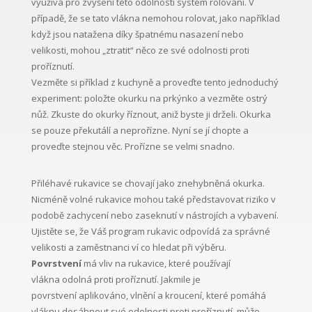
využívá pro zvýšení této odolnosti systém rolování. V
případě, že se tato vlákna nemohou rolovat, jako například
když jsou natažena díky špatnému nasazení nebo
velikosti, mohou „ztratit“ něco ze své odolnosti proti
proříznutí.
Vezměte si příklad z kuchyně a proveďte tento jednoduchý
experiment: položte okurku na prkýnko a vezměte ostrý
nůž. Zkuste do okurky říznout, aniž byste ji drželi. Okurka
se pouze překutálí a neprořízne. Nyní se jí chopte a
proveďte stejnou věc. Prořízne se velmi snadno.
Přiléhavé rukavice se chovají jako znehybněná okurka.
Nicméně volné rukavice mohou také představovat riziko v
podobě zachycení nebo zaseknutí v nástrojích a vybavení.
Ujistěte se, že Váš program rukavic odpovídá za správné
velikosti a zaměstnanci ví co hledat při výběru.
Povrstvení
má vliv na rukavice, které používají
vlákna odolná proti proříznutí. Jakmile je
povrstvení aplikováno, vlnění a kroucení, které pomáhá
vláknu dosáhnout své odolnosti proti proříznutí, může